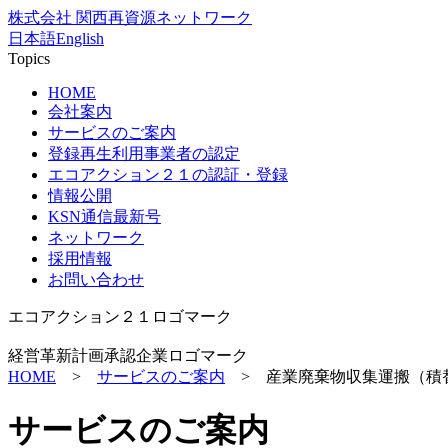
株式会社 関西再資源ネットワーク
日本語
English
Topics
HOME
会社案内
サービスのご案内
登録再生利用事業者の認定
エコアクション２１の認証・登録
情報公開
KSN通信最新号
ネットワーク
採用情報
お問い合わせ
エコアクション２１ロゴマーク
経営革新計画承認企業ロゴマーク
HOME
>
サービスのご案内
> 産業廃棄物収集運搬（積
サービスのご案内