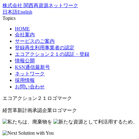
株式会社 関西再資源ネットワーク
日本語
English
Topics
HOME
会社案内
サービスのご案内
登録再生利用事業者の認定
エコアクション２１の認証・登録
情報公開
KSN通信最新号
ネットワーク
採用情報
お問い合わせ
エコアクション２１ロゴマーク
経営革新計画承認企業ロゴマーク