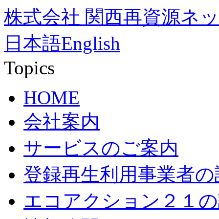
株式会社 関西再資源ネ
日本語
English
Topics
HOME
会社案内
サービスのご案内
登録再生利用事業者の
エコアクション２１の